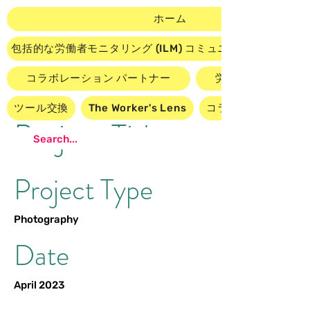
ホーム
包括的な労働者モニタリング (ILM) コミュニティ ダッシュ
コラボレーション パートナー
労働者主導のビデ
ツール交換
The Worker's Lens
コラボレーションに
Project Title
Project Type
Photography
Date
April 2023