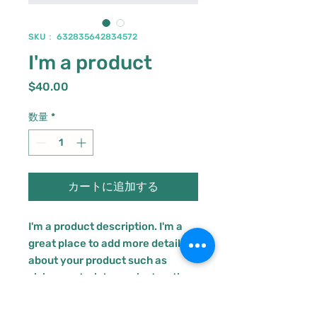
SKU： 632835642834572
I'm a product
価
$40.00
格
数量
*
カートに追加する
I'm a product description. I'm a 
great place to add more details 
about your product such as 
sizing, material, care instructions 
and cleaning instructions.