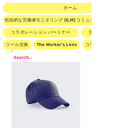
ホーム
包括的な労働者モニタリング (ILM) コミュニティ ダッシュ
コラボレーション パートナー
労働者主導のビデ
ツール交換
The Worker's Lens
コラボレーションに