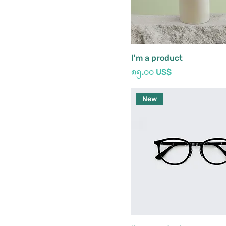
I'm a product
Price
၈၅.၀၀ US$
New