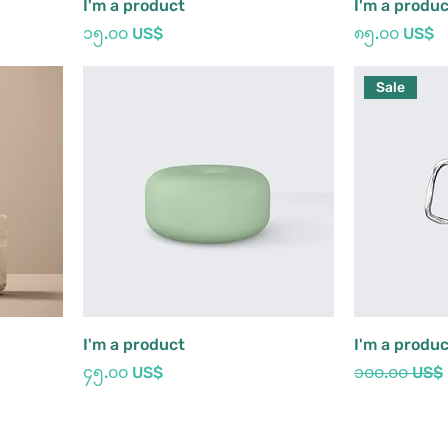
I'm a product
I'm a produ
Price
Price
၁၅.၀၀ US$
၈၅.၀၀ US$
Sale
I'm a product
I'm a produ
Price
Regular Pri
၄၅.၀၀ US$
၁၀၀.၀၀ US$