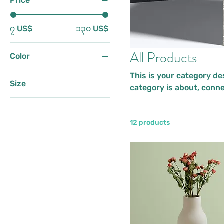
Price
၇ US$
၁၃၀ US$
All Products
Color
This is your category des
Size
category is about, conn
250 ml
500 ml
12 products
80 ml
Large
Medium
Small