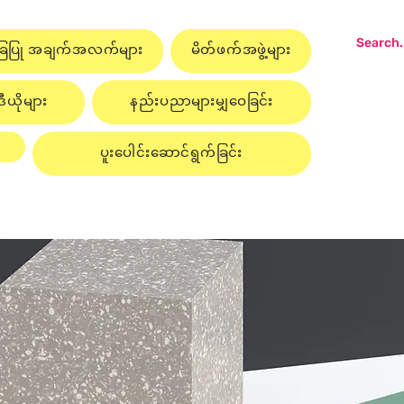
ြေပြု အချက်အလက်များ
မိတ်ဖက်အဖွဲ့များ
ယိုများ
နည်းပညာများမျှဝေခြင်း
ပူးပေါင်းဆောင်ရွက်ခြင်း