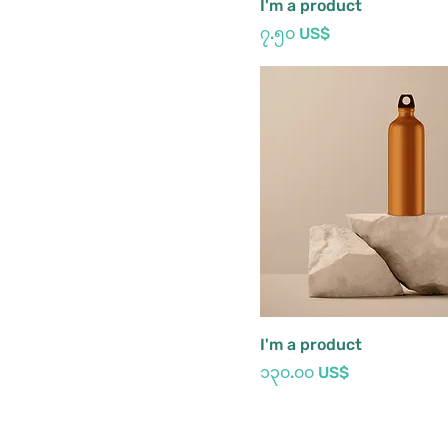
I'm a product
Price
၇.၅၀ US$
I'm a product
Price
၁၃၀.၀၀ US$