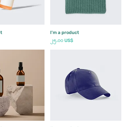
ct
I'm a product
Price
၂၅.၀၀ US$