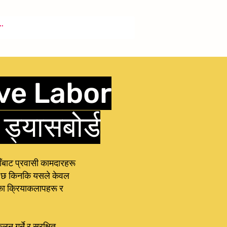
sive Labor
्यासबोर्ड
बाट प्रवासी कामदारहरू
ेशी छ किनकि यसले केवल
ूका क्रियाकलापहरू र
 गर्ने र सुरक्षित,