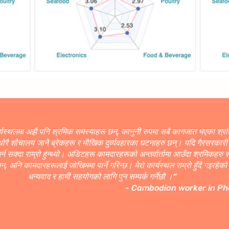
्यस्थलमा अझै पनि श्रमिक समस्याहरू छन्, कानुनी रुपमा सबै कागजात भएका श्
 थोरै शौचालय जाने ब्रेकहरू र मौखिक दुर्व्यवहारका घटनाहरु छन्। यदि गैरसरकारी
न सक्दा राम्रो हुन्थ्यो। अडिटहरू कामदारहरूको अन्तर्वार्तामा आउँदा श्रमिकहरु समस
नन्, अनि कामदारहरूलाई जोखिममा पार्ने गरिन्छ। मेरो कार्यस्थल राम्रो हुँदै गइरह
धन्यवाद र हामी सहयोगको लागि पुन सम्पर्क गर्नेछौ ।“
- Cambodian worker in Ph