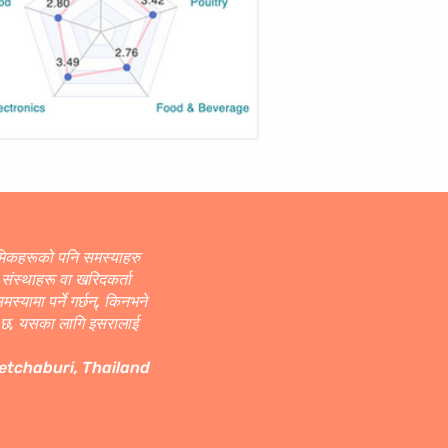
रमिकहरूको पनि समस्याहरु
 संस्थाहरू वा खरिदकर्ता
्यामा पर्ने गर्छन्, किनभने
ेको छ, यसका लागि इसरालाई
etchaburi, Thailand