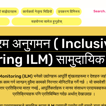
ी साझेदारहरू
कार्यकर्ता नेतृत्व भिडियो
उपकरण विनिमय
सहयोगमा सामेल हुनुहोस्
्रम अनुगमन ( Inclu
ng ILM) सामुदायिक ड
itoring (ILM) भनेको उद्योगहरू आपूर्ति शृंखलाहरूमा र देशहरु जहाँ
ू काम गर्न जान्छन् दुवैमा कामको निरन्तर मोनिटरिङ गर्ने गर्छ । यो समाव
तर प्रतिक्रिया मात्र नभई , आपूर्तिकर्ताहरू र मानव संसाधन प्रदायकहर
प्रतिक्रियाहरू पनि प्रतिबिम्बित गर्दछ अर्थात् देखाउदछ ।
 प्रदायकहरूले सामूहिक रूपमा ILM प्रणाली प्रयोग गरी हाम्रो डाटा संकलन