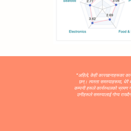
"अहिले, केही कारखानाहरूका कार
छन्। त्यस्ता समस्याहरूमा, धेरै
कम्पनी हरूले कार्यस्थलको भ्रमण गर्
उनीहरूले समस्यालाई गोप्य राख्दै